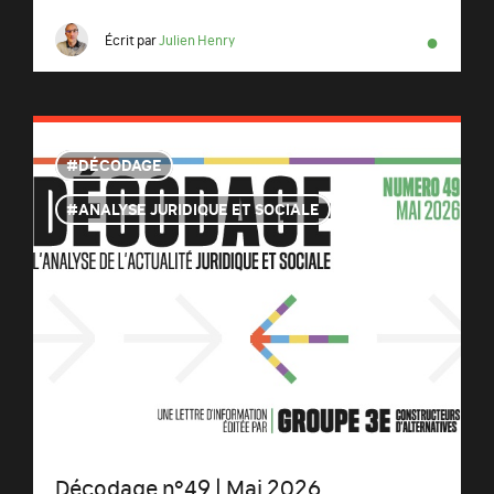
●
Écrit par
Julien Henry
DÉCODAGE
ANALYSE JURIDIQUE ET SOCIALE
Décodage n°49 | Mai 2026