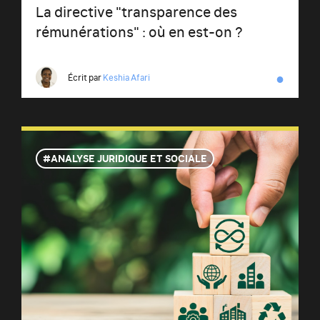
La directive "transparence des
rémunérations" : où en est-on ?
●
Écrit par
Keshia Afari
ANALYSE JURIDIQUE ET SOCIALE