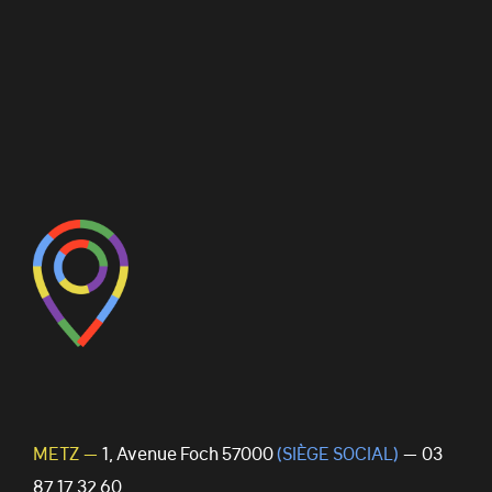
METZ —
1, Avenue Foch 57000
(SIÈGE SOCIAL)
— 03
87 17 32 60