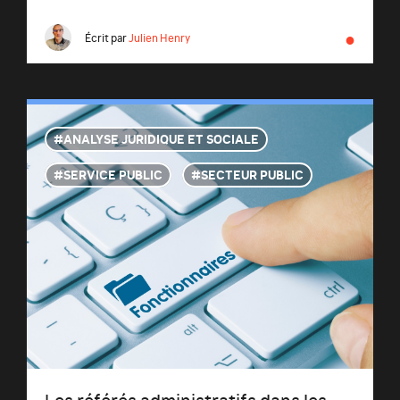
●
Écrit par
Julien Henry
ANALYSE JURIDIQUE ET SOCIALE
SERVICE PUBLIC
SECTEUR PUBLIC
Les référés administratifs dans les