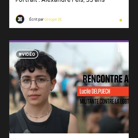
●
Écrit par
Groupe 3E
VIDÉO