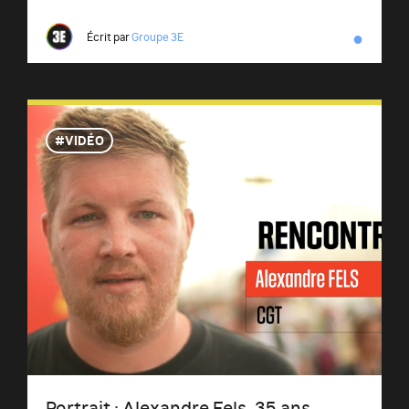
●
Écrit par
Groupe 3E
VIDÉO
Portrait : Alexandre Fels, 35 ans