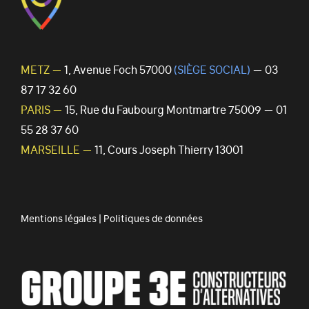
METZ —
1, Avenue Foch 57000
(SIÈGE SOCIAL)
— 03
87 17 32 60
PARIS —
15, Rue du Faubourg Montmartre 75009 — 01
55 28 37 60
MARSEILLE —
11, Cours Joseph Thierry 13001
Mentions légales
|
Politiques de données