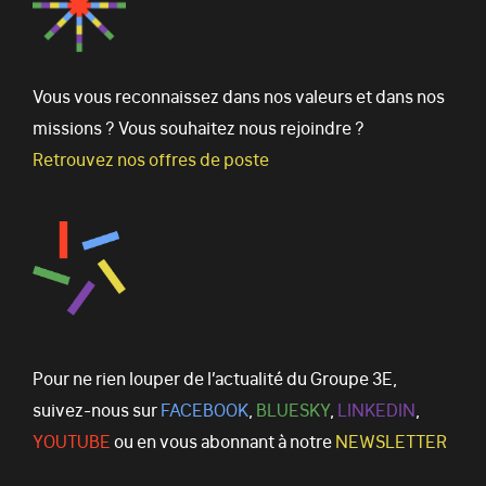
Pour former son opinion sur les comptes, le
commissaire aux comptes procède à un
audit en appliquant les
normes d'exercice
Vous vous reconnaissez dans nos valeurs et dans nos
professionnel
homologuées par le Garde
missions ? Vous souhaitez nous rejoindre ?
des Sceaux, après avis du Haut Conseil du
Retrouvez nos offres de poste
Commissariat aux Comptes (H3C) et sur
proposition de la Compagnie nationale des
commissaires aux comptes. Celles-ci sont
en harmonie avec les normes
internationales.
Une obligation de moyens :
Pour ne rien louper de l’actualité du Groupe 3E,
Ses contrôles sont faits par sondages, en
suivez-nous sur
FACEBOOK
,
BLUESKY
,
LINKEDIN
,
fonction de son évaluation des systèmes
YOUTUBE
ou en vous abonnant à notre
NEWSLETTER
comptables et de contrôle interne de