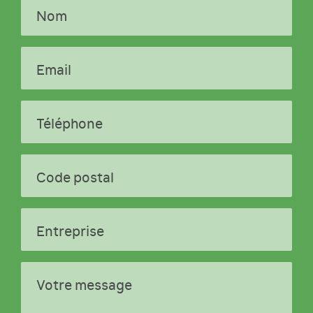
régularité, la sincérité et l'image
Nom
fidèle des comptes annuels et
consolidés ;
la vérification de la sincérité et de la
Email
concordance avec les comptes
annuels des informations financières
fournies à l'assemblée générale ;
Téléphone
la révélation au Procureur de la
République des faits délictueux dont
il a eu connaissance ;
Code postal
le cas échéant, l'émission
d'attestations à la demande de
l'entité ; la prévention des difficultés
dans le cadre de la procédure d'alerte
Entreprise
dans certaines entités.
Votre message
Plusieurs types d'interventions :