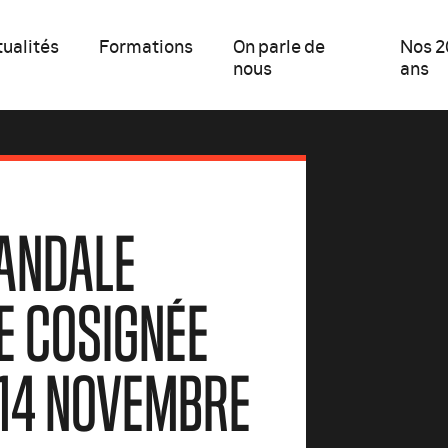
ualités
Formations
On parle de
Nos 2
nous
ans
CANDALE
E COSIGNÉE
 14 NOVEMBRE