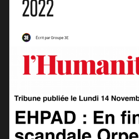
2022
Écrit par
Groupe 3E