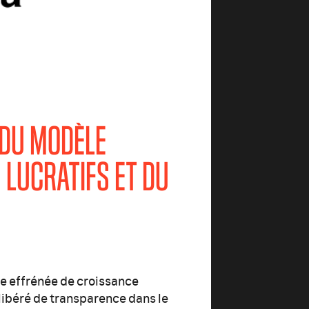
 DU MODÈLE
LUCRATIFS ET DU
he effrénée de croissance
élibéré de transparence dans le