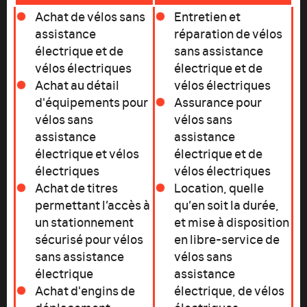
Achat de vélos sans
Entretien et
assistance
réparation de vélos
électrique et de
sans assistance
vélos électriques
électrique et de
Achat au détail
vélos électriques
d'équipements pour
Assurance pour
vélos sans
vélos sans
assistance
assistance
électrique et vélos
électrique et de
électriques
vélos électriques
Achat de titres
Location, quelle
permettant l’accès à
qu’en soit la durée,
un stationnement
et mise à disposition
sécurisé pour vélos
en libre-service de
sans assistance
vélos sans
électrique
assistance
Achat d'engins de
électrique, de vélos
déplacement
électriques,