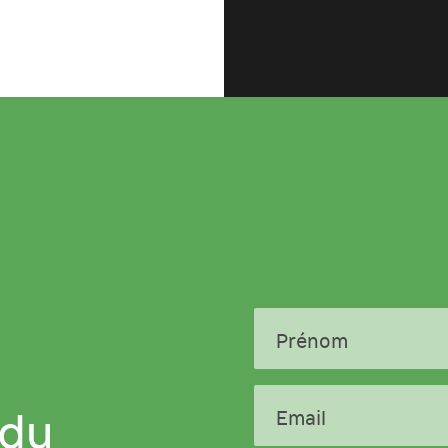
Prénom
 du
Email