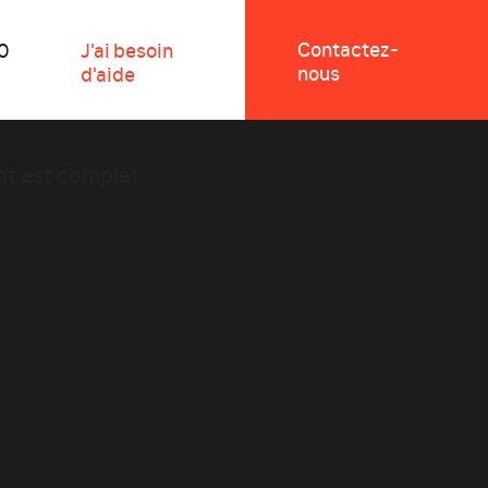
Contactez-
0
J'ai besoin
nous
d'aide
nt est complet