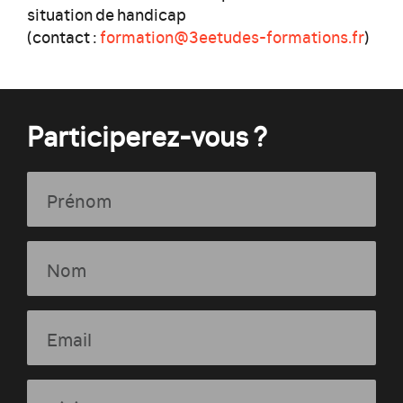
situation de handicap
(contact :
formation@3eetudes-formations.fr
)
Participerez-vous ?
Prénom
Nom
Email