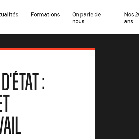
ualités
Formations
On parle de
Nos 2
nous
ans
D'ÉTAT :
ET
VAIL