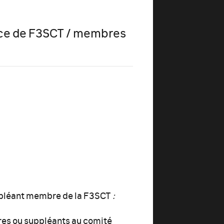
nce de F3SCT / membres
uppléant membre de la F3SCT
:
ires ou suppléants au comité