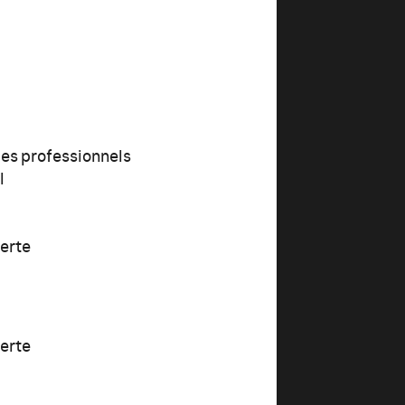
ues professionnels
l
lerte
lerte