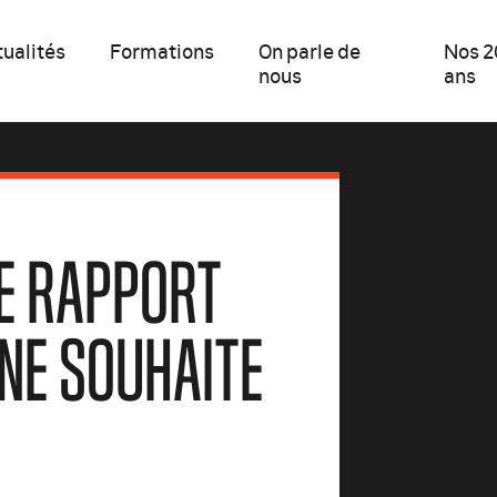
ualités
Formations
On parle de
Nos 2
nous
ans
 LE RAPPORT
 NE SOUHAITE