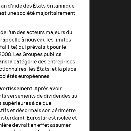
plan d'aide des États britannique
c'est une société majoritairement
 de l'un des acteurs majeurs du
rappelle à nouveau les limites
faillite) qui prévalait pour le
 2008. Les Groupes publics
dans la catégorie des entreprises
ionnaires, les États, et la place
sociétés européennes.
avertissement
. Après avoir
tants versements de dividendes au
s supérieures à ce que
ectifs et désormais son périmètre
msterdam), Eurostar est isolée et
nière devrait en effet assumer