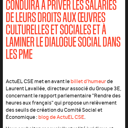
CONDUIRA À PRIVER LES SALARIÉS
DE LEURS DROITS AUX ŒUVRES
CULTURELLES ET SOCIALES ET À
LAMINER LE DIALOGUE SOCIAL DANS
LES PME
ActuEL CSE met en avant le
billet d’humeur
de
Laurent Lavallée, directeur associé du Groupe 3E,
concernant le rapport parlementaire "Rendre des
heures aux français" qui propose un relèvement
des seuils de création du Comité Social et
Économique :
blog de ActuEL CSE
.