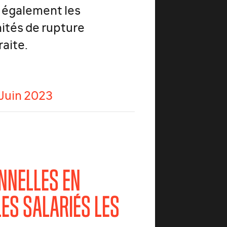
e également les
nités de rupture
raite.
Juin 2023
NNELLES EN
ES SALARIÉS LES