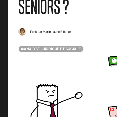
SÉNIORS ?
Écrit par
Marie Laure Billotte
ANALYSE JURIDIQUE ET SOCIALE