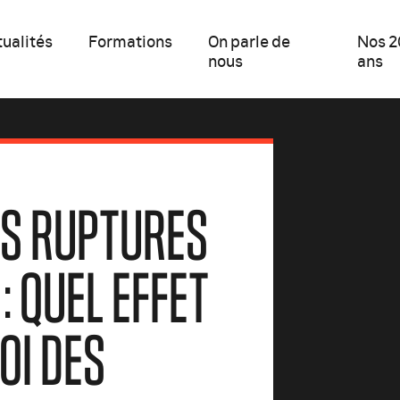
ualités
Formations
On parle de
Nos 2
nous
ans
ES RUPTURES
: QUEL EFFET
OI DES