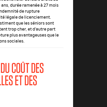
ans, durée ramenée à 27 mois
'indemnité de rupture
té légale de licenciement.
estiment que les séniors sont
nt trop cher, et d'autre part
pture plus avantageuses que le
ions sociales.
 DU COÛT DES
LES ET DES