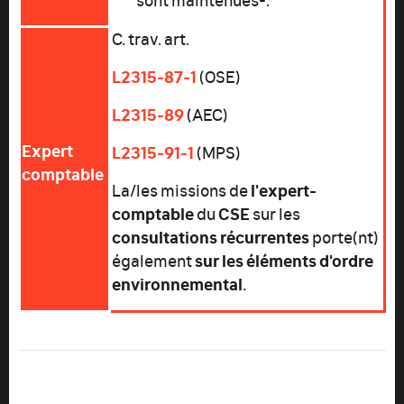
C. trav. art.
L2315-87-1
(OSE)
L2315-89
(AEC)
Expert
L2315-91-1
(MPS)
comptable
l'expert-
La/les missions de
comptable
CSE
du
sur les
consultations récurrentes
porte(nt)
sur les éléments d'ordre
également
environnemental
.