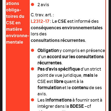
ations
2 avis
obliga-
C. trav. art. :
toires du
L2312-17
CSE
: Le
est informé des
CSE en
conséquences environnementales
matière
lors des
environne-
consultations récurrentes
.
mentale
Obligation
y compris en présence
d'un
accord sur les consultations
récurrentes
.
Pas d'avis spécifique
d'un strict
point de vue juridique,
mais
le
CSE est
libre
quant à la
formulation
et le
contenu
de ses
avis.
Les
informations
à fournir sont à
intégrer dans la
BDESE
–cf