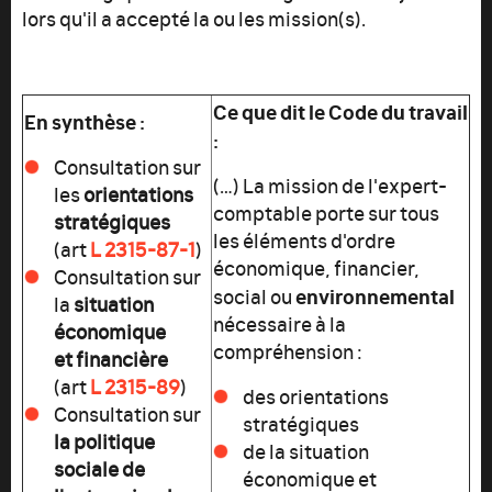
lors qu'il a accepté la ou les mission(s).
Ce que dit le Code du travail
En synthèse :
:
Consultation sur
(…) La mission de l'expert-
les
orientations
comptable porte sur tous
stratégiques
les éléments d'ordre
(art
L 2315-87-1
)
économique, financier,
Consultation sur
environnemental
social ou
la
situation
nécessaire à la
économique
compréhension :
et financière
(art
L 2315-89
)
des orientations
Consultation sur
stratégiques
la politique
de la situation
sociale de
économique et