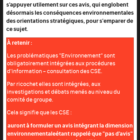
s'appuyer utilement sur ces avis, qui englobent
désormais les conséquences environnementales
des orientations stratégiques, pour s'emparer de
ce sujet
.
À retenir :
Les problématiques "Environnement" sont
obligatoirement intégrées aux procédures
d'information – consultation des CSE.
Par ricochet elles sont intégrées, aux
investigations et débats menés au niveau du
comité de groupe.
Cela signifie que les CSE :
auront à formuler un avis intégrant la dimension
environnementale
étant rappelé que "pas d'avis"