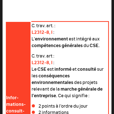
C. trav. art. :
L2312-8, I
:
environnement
L'
est intégré aux
compétences générales
CSE.
du
C. trav. art :
L2312-8, I
:
CSE
informé
consulté
Le
est
et
sur
conséquences
les
environnementales
des projets
marche générale de
relevant de la
l'entreprise.
Ce qui signifie :
Infor-
mations-
2 points à l'ordre du jour
consult-
2 informations