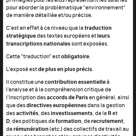
pour aborder la problématique "environnement"
de manière détaillée et/ou précise.
traduction
C'est en effet à ce niveau que la
stratégique
leurs
des textes européens et
transcriptions nationales
sont exposées.
obligatoire
Cette "traduction" est
.
de plus en plus précis
L'exposé est
.
contribution essentielle
Il constitue une
à
l'analyse et à la compréhension critique de
accords de Paris
l'inscription des
en général, ainsi
directives européennes
que des
dans la gestion
activités
investissements
R
des
, des
, de la
et
D
formation
recrutement
,
des politiques de
, de
,
rémunération
de
(etc.) des collectifs de travail au
niveau des branches et/ou groupes d'activités,