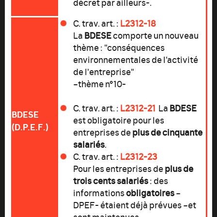
décret par ailleurs-.
C. trav. art. :
L2312-18
La
BDESE
comporte un nouveau
thème : "conséquences
environnementales de l'activité
de l'entreprise"
–thème n°10-
C. trav. art. :
L2312-21
La
BDESE
BDESE
est obligatoire pour les
(D.P.E.F.)
entreprises de
plus de cinquante
salariés
.
C. trav. art. :
L2312-23
Pour les entreprises de
plus de
trois cents salariés
: des
informations
obligatoires
–
DPEF- étaient déjà prévues –et
sont maintenues-.