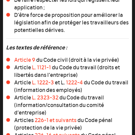
application ;
D’être force de proposition pour améliorer la
législation afin de protéger les travailleurs des
potentielles dérives.
Les textes de référence :
Article 9
du Code civil (droit à la vie privée)
Article
L. 1121-1
du Code du travail (droits et
libertés dans l’entreprise)
Article
L. 1222-3
et L.
1222-4
du Code du travail
(information des employés)
Article
L. 2323-32
du Code du travail
(information/consultation du comité
d’entreprise)
Articles
226-1 et suivants
du Code pénal
(protection de la vie privée)
Articles
226-16 et suivants
du Code pénal