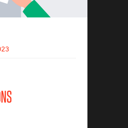
023
ONS