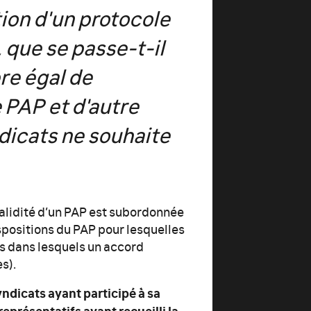
tion d'un protocole
 que se passe-t-il
re égal de
 PAP et d'autre
dicats ne souhaite
 validité d’un PAP est subordonnée
ispositions du PAP pour lesquelles
as dans lesquels un accord
s).
yndicats ayant participé à sa
représentatifs ayant recueilli la