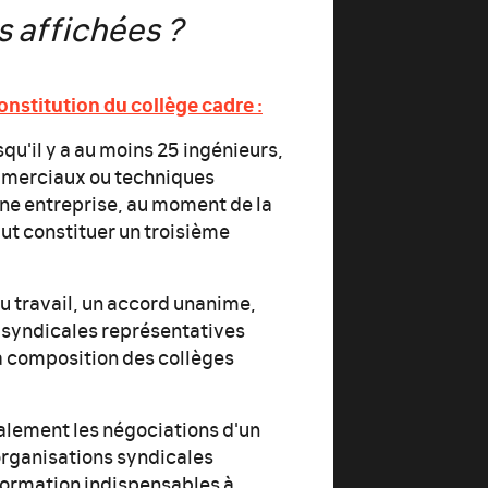
s affichées ?
onstitution du collège cadre :
rsqu'il y a au moins 25 ingénieurs,
ommerciaux ou techniques
 une entreprise, au moment de la
aut constituer un troisième
du travail, un accord unanime,
s syndicales représentatives
la composition des collèges
yalement les négociations d'un
rganisations syndicales
nformation indispensables à