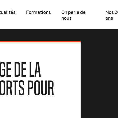
ualités
Formations
On parle de
Nos 2
nous
ans
GE DE LA
PORTS POUR