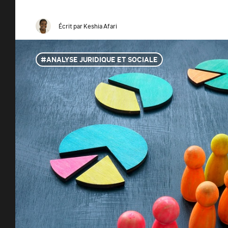
Écrit par
Keshia Afari
ANALYSE JURIDIQUE ET SOCIALE