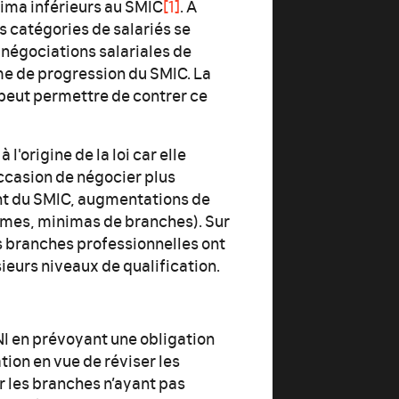
nima inférieurs au SMIC
[1]
. À
 catégories de salariés se
 négociations salariales de
me de progression du SMIC. La
n peut permettre de contrer ce
 l'origine de la loi car elle
occasion de négocier plus
ant du SMIC, augmentations de
mmes, minimas de branches). Sur
es branches professionnelles ont
ieurs niveaux de qualification.
'ANI en prévoyant une
obligation
ion en vue de réviser les
r les branches n’ayant pas