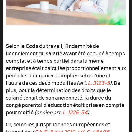
Selon le Code du travail, l'indemnité de
licenciement du salarié ayant été occupé à temps
complet et à temps partiel dans la même
entreprise était calculée proportionnellement aux
périodes d'emploi accomplies selon l'une et
l'autre de ces deux modalités
(art.
L. 3123-5
)
. De
plus, pour la détermination des droits que le
salarié tenait de son ancienneté, la durée du
congé parental d’éducation était prise en compte
pour moitié
(ancien art.
L. 1225
‑54
)
.
Or, selon les jurisprudences européennes et
françaises
(
CJUE, 8 mai 2019, aff. C-486/18,