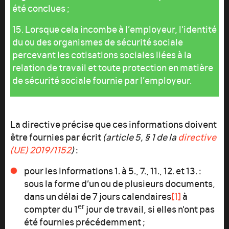
été conclues ;
15. Lorsque cela incombe à l’employeur, l'identité
du ou des organismes de sécurité sociale
percevant les cotisations sociales liées à la
relation de travail et toute protection en matière
de sécurité sociale fournie par l’employeur.
La directive précise que ces informations doivent
être fournies par écrit
(article 5, § 1 de la
directive
(UE) 2019/1152
)
:
pour les informations 1. à 5., 7., 11., 12. et 13. :
sous la forme d’un ou de plusieurs documents,
dans un délai de 7 jours calendaires
[1]
à
er
compter du 1
jour de travail, si elles n'ont pas
été fournies précédemment ;