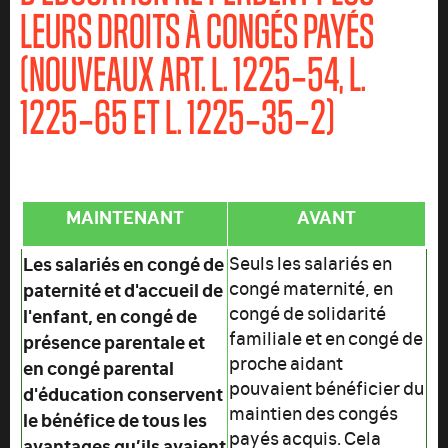
LEURS DROITS À CONGÉS PAYÉS
(NOUVEAUX ART.
L. 1225‑54
,
L.
1225‑65
ET
L. 1225‑35‑2
)
MAINTENANT
AVANT
Les salariés en congé de
Seuls les salariés en
congé maternité, en
paternité et d'accueil de
congé de solidarité
l'enfant, en congé de
familiale et en congé de
présence parentale et
proche aidant
en congé parental
pouvaient bénéficier du
d'éducation conservent
maintien des congés
le bénéfice de tous les
payés acquis. Cela
avantages qu’ils avaient