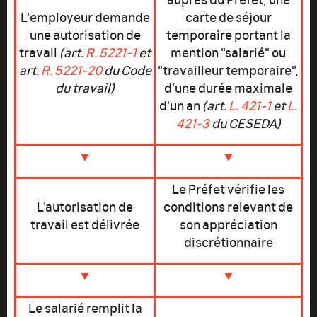
L'employeur demande
carte de séjour
une autorisation de
temporaire portant la
travail
(art.
R. 5221-1
et
mention "salarié" ou
art.
R. 5221-20
du Code
"travailleur temporaire",
du travail)
d'une durée maximale
d'un an
(art.
L. 421-1
et
L.
421-3
du CESEDA)
▼
▼
Le Préfet vérifie les
L'autorisation de
conditions relevant de
travail est délivrée
son appréciation
discrétionnaire
▼
▼
Le salarié remplit la