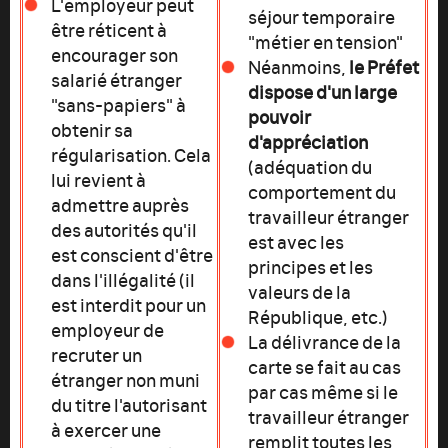
L'employeur peut
séjour temporaire
être réticent à
"métier en tension"
encourager son
Néanmoins,
le
Préfet
salarié étranger
dispose d'un large
"sans-papiers" à
pouvoir
obtenir sa
d'appréciation
régularisation. Cela
(adéquation du
lui revient à
comportement du
admettre auprès
travailleur étranger
des autorités qu'il
est avec les
est conscient d'être
principes et les
dans l'illégalité (il
valeurs de la
est interdit pour un
République, etc.)
employeur de
La délivrance de la
recruter un
carte se fait au cas
étranger non muni
par cas même si le
du titre l'autorisant
travailleur étranger
à exercer une
remplit toutes les