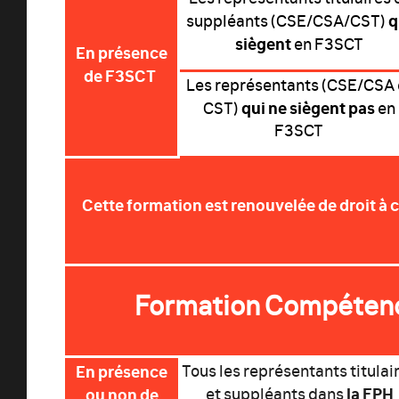
q
suppléants (CSE/CSA/CST)
siègent
en F3SCT
En présence
de F3SCT
Les représentants (CSE/CSA 
qui ne siègent pas
CST)
en
F3SCT
Cette formation est renouvelée de droit à
Formation Compétenc
En présence
Tous les représentants titulai
la FPH
ou non de
et suppléants dans