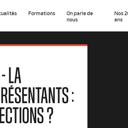
ualités
Formations
On parle de
Nos 2
nous
ans
- LA
RÉSENTANTS :
LECTIONS ?