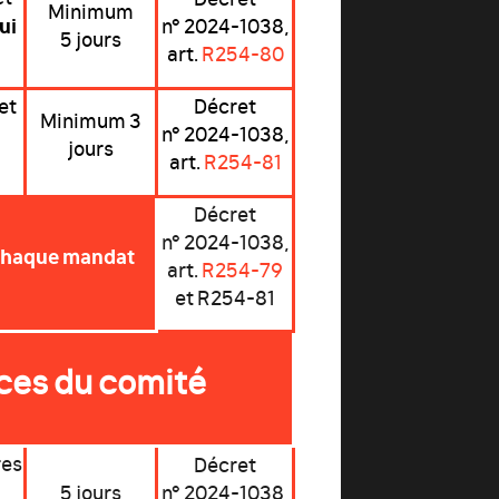
Minimum
ui
n° 2024-1038,
5 jours
art.
R254-80
et
Décret
Minimum 3
n° 2024-1038,
jours
art.
R254-81
Décret
n° 2024-1038,
 chaque mandat
art.
R254-79
et R254-81
es du comité
res
Décret
5 jours
n° 2024-1038,