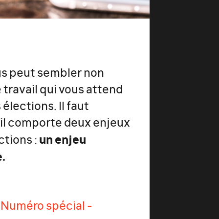
lus peut sembler non
 travail qui vous attend
élections. Il faut
r il comporte deux enjeux
un enjeu
ctions :
.
 Numéro spécial -