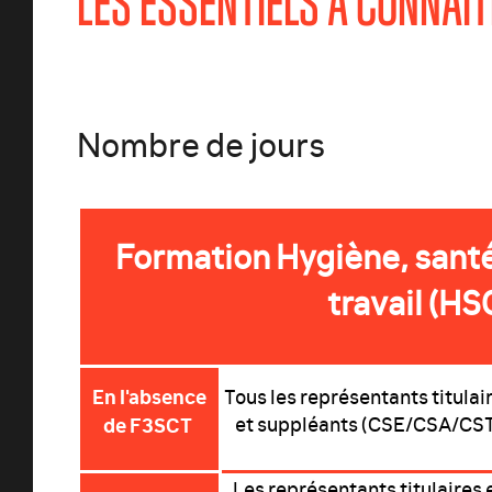
LES ESSENTIELS À CONNAI
Nombre de jours
Formation Hygiène, santé
travail (HS
En l'absence
Tous les représentants titulai
de F3SCT
et suppléants (CSE/CSA/CS
Les représentants titulaires 