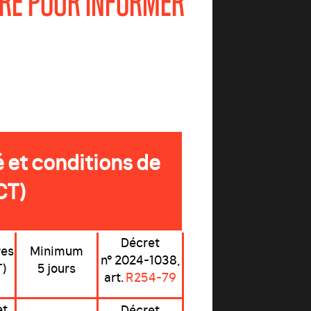
TRE POUR INFORMER
 et conditions de
CT)
Décret
res
Minimum
n° 2024-1038,
T)
5 jours
art.
R254-79
et
Décret