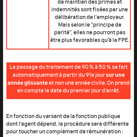
de maintien des primes et
indemnités sont fixées par une
délibération de l’employeur.
Mais selon le "principe de
parité", elles ne pourront pas
être plus favorables qu’à la FPE.
Le passage du traitement de 90 % à 50 % se fait
sur une
automatiquement à partir du 91e jour
année glissante
et non une année civile. On prend
en compte la date du premier jour d’arrêt.
En fonction du versant de la fonction publique
dont l’agent dépend, la procédure sera différente
pour toucher un complément de rémunération :