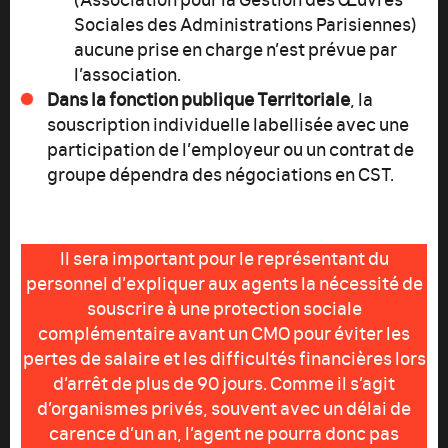
Sociales des Administrations Parisiennes)
aucune prise en charge n’est prévue par
l’association.
Dans la fonction publique Territoriale
, la
souscription individuelle labellisée avec une
participation de l’employeur ou un contrat de
groupe dépendra des négociations en CST.
Il sera important pour le représentant du
personnel d’expliquer aux agents la nécessité de
souscrire à une protection sociale
complémentaire avant un CMO pour éviter les
pertes de salaire et les difficultés financières lors
d’arrêt de plus de 90 jours. Comme il s’agit
d’organismes privés, souvent avec un délai de
carence d’un an, l’agent ne pourra donc pas