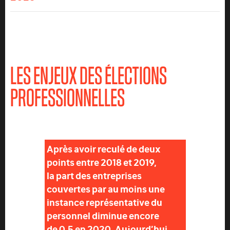
LES ENJEUX DES ÉLECTIONS
PROFESSIONNELLES
Après avoir reculé de deux
points entre 2018 et 2019,
la part des entreprises
couvertes par au moins une
instance représentative du
personnel diminue encore
de 0.5 en 2020. Aujourd’hui,