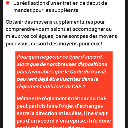
La réalisation d'un entretien de début de
mandat pour les suppléants
Obtenir des moyens supplémentaires pour
comprendre vos missions et accompagner au
mieux vos collègues, ce ne sont pas des moyens
ce sont des moyens pour eux !
pour vous,
Pourquoi négocier ce type d’accord,
alors que de nombreuses dispositions
plus favorables que le Code du travail
peuvent déjà être inscrites dans le
règlement intérieur du CSE ?
Même si le règlement intérieur du CSE
peut parfois faire l’objet d’échanges
entre la direction et les élus, il ne s’agit
pas d’un accord d’entreprise, il n’a donc
pas la même valeur juridique.