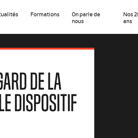
ualités
Formations
On parle de
Nos 2
nous
ans
GARD DE LA
LE DISPOSITIF