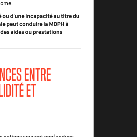
onome.
 ou d'une incapacité au titre du
iale peut conduire la MDPH à
 des aides ou prestations
ENCES ENTRE
LIDITÉ ET
 des notions souvent confondues,