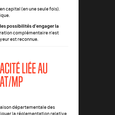
n capital (en une seule fois).
ique.
es possibilités d'engager la
ration complémentaire n'est
oyeur est reconnue.
ACITÉ LIÉE AU
 AT/MP
 Maison départementale des
quer la réglementation relative