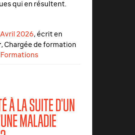
es qui en résultent.
 Avril 2026
, écrit en
r
, Chargée de formation
 Formations
É À LA SUITE D'UN
'UNE MALADIE