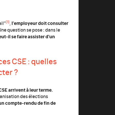
[1]
l'employeur doit consulter
il"
,
 Une question se pose : dans le
ut-il se faire assister d'un
ces CSE :
quelles
cter ?
SE arrivent à leur terme.
anisation des élections
r un compte-rendu de fin de