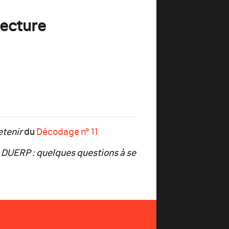
lecture
retenir
du
Décodage n° 11
e DUERP : quelques questions à se