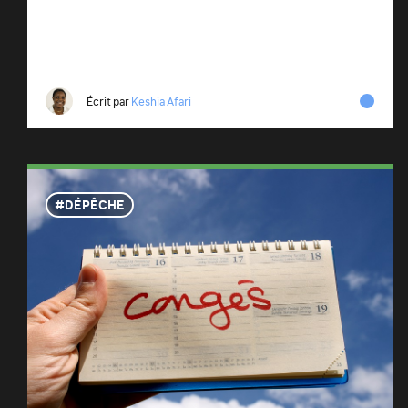
Écrit par
Keshia Afari
DÉPÊCHE